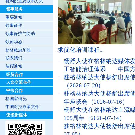
机构设置及联系方式
领事服务
重要通知
领事证件
领事保护与协助
领侨动态
求优化培训课程。
赴格旅游须知
联系我们
杨舒大使在格林纳达媒体
放假通知
工智能治理体系——中国
经贸合作
驻格林纳达大使杨舒出席使
人文交流合作
（2026-07-20）
中拉合作
驻格林纳达大使杨舒出席使
格国家概况
年座谈会
（2026-07-16）
中国对拉政策文件
杨舒大使在格林纳达主流
使馆新媒体
105周年
（2026-07-14）
驻格林纳达大使杨舒出席使
07-05）