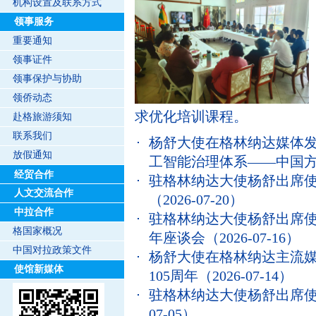
机构设置及联系方式
领事服务
重要通知
领事证件
领事保护与协助
领侨动态
求优化培训课程。
赴格旅游须知
联系我们
杨舒大使在格林纳达媒体
放假通知
工智能治理体系——中国
经贸合作
驻格林纳达大使杨舒出席使
人文交流合作
（2026-07-20）
中拉合作
驻格林纳达大使杨舒出席使
格国家概况
年座谈会
（2026-07-16）
中国对拉政策文件
杨舒大使在格林纳达主流
使馆新媒体
105周年
（2026-07-14）
驻格林纳达大使杨舒出席使
07-05）