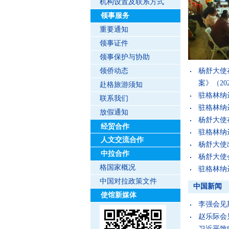
机构设置及联系方式
领事服务
重要通知
领事证件
领事保护与协助
领侨动态
杨舒大使
案》
（202
赴格旅游须知
驻格林纳
联系我们
驻格林纳
放假通知
杨舒大使
经贸合作
驻格林纳
人文交流合作
杨舒大使
中拉合作
杨舒大使
格国家概况
驻格林纳
中国对拉政策文件
中国新闻
使馆新媒体
李强会见
赵乐际会
习近平致