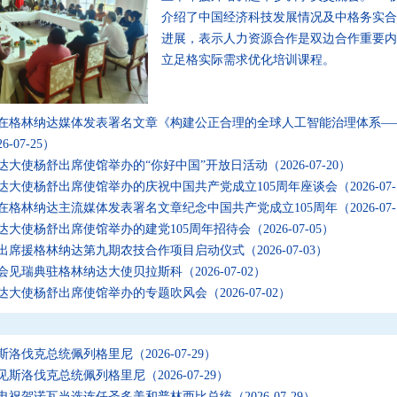
介绍了中国经济科技发展情况及中格务实合
进展，表示人力资源合作是双边合作重要内
立足格实际需求优化培训课程。
在格林纳达媒体发表署名文章《构建公正合理的全球人工智能治理体系—
6-07-25）
达大使杨舒出席使馆举办的“你好中国”开放日活动
（2026-07-20）
达大使杨舒出席使馆举办的庆祝中国共产党成立105周年座谈会
（2026-07
在格林纳达主流媒体发表署名文章纪念中国共产党成立105周年
（2026-07
达大使杨舒出席使馆举办的建党105周年招待会
（2026-07-05）
出席援格林纳达第九期农技合作项目启动仪式
（2026-07-03）
会见瑞典驻格林纳达大使贝拉斯科
（2026-07-02）
达大使杨舒出席使馆举办的专题吹风会
（2026-07-02）
斯洛伐克总统佩列格里尼
（2026-07-29）
见斯洛伐克总统佩列格里尼
（2026-07-29）
电祝贺诺瓦当选连任圣多美和普林西比总统
（2026-07-29）