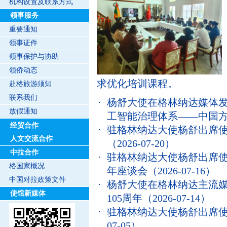
机构设置及联系方式
领事服务
重要通知
领事证件
领事保护与协助
领侨动态
求优化培训课程。
赴格旅游须知
联系我们
杨舒大使在格林纳达媒体
放假通知
工智能治理体系——中国
经贸合作
驻格林纳达大使杨舒出席使
人文交流合作
（2026-07-20）
中拉合作
驻格林纳达大使杨舒出席使
格国家概况
年座谈会
（2026-07-16）
中国对拉政策文件
杨舒大使在格林纳达主流
使馆新媒体
105周年
（2026-07-14）
驻格林纳达大使杨舒出席使
07-05）