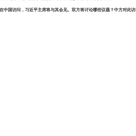
在中国访问，习近平主席将与其会见。双方将讨论哪些议题？中方对此访
关心的问题交换意见。相关消息我们会及时发布。
人近期将访问朝鲜。中方能否确认？访问是什么时间？
好邻邦，两党两国长期保持着友好交往的传统。这符合中朝两国利益，
大陆上周在从黄海到南海的海域部署了100余艘舰艇。台方提供的地图
不值一评。但我可以告诉你，中国军队开展活动一贯符合国际法和国际惯