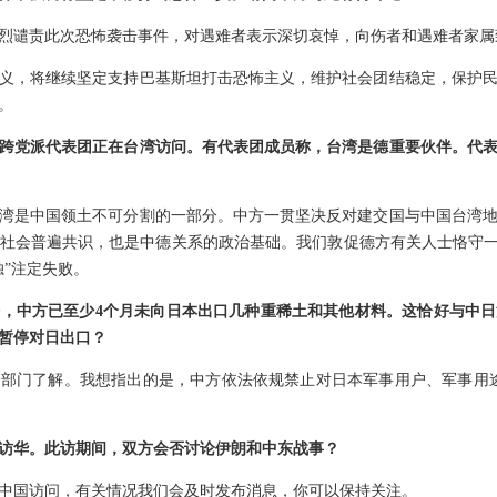
烈谴责此次恐怖袭击事件，对遇难者表示深切哀悼，向伤者和遇难者家属
义，将继续坚定支持巴基斯坦打击恐怖主义，维护社会团结稳定，保护
。
跨党派代表团正在台湾访问。有代表团成员称，台湾是德重要伙伴。代
湾是中国领土不可分割的一部分。中方一贯坚决反对建交国与中国台湾
社会普遍共识，也是中德关系的政治基础。我们敦促德方有关人士恪守一
独”注定失败。
，中方已至少4个月未向日本出口几种重稀土和其他材料。这恰好与中
暂停对日出口？
部门了解。我想指出的是，中方依法依规禁止对日本军事用户、军事用
访华。此访期间，双方会否讨论伊朗和中东战事？
中国访问，有关情况我们会及时发布消息，你可以保持关注。