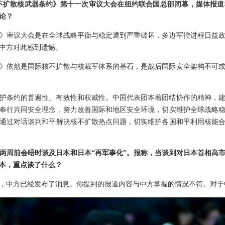
，《不扩散核武器条约》第十一次审议大会在纽约联合国总部闭幕，媒体报
论？
》审议大会是在全球战略平衡与稳定遭到严重破坏，多边军控进程日益
中方对此感到遗憾。
》依然是国际核不扩散与核裁军体系的基石，是战后国际安全架构不可
护条约的普遍性、有效性和权威性。中国代表团本着团结协作的精神，
奉行共同安全理念，努力改善国际和地区安全环境，切实维护全球战略
通过对话谈判和平解决核不扩散热点问题，切实维护各国和平利用核能
两周前会晤时谈及日本和日本“再军事化”。报称，当谈到对日本首相高
本，重点谈了什么？
，中方已经发布了消息。你提到的报道内容与中方掌握的情况不符。对于