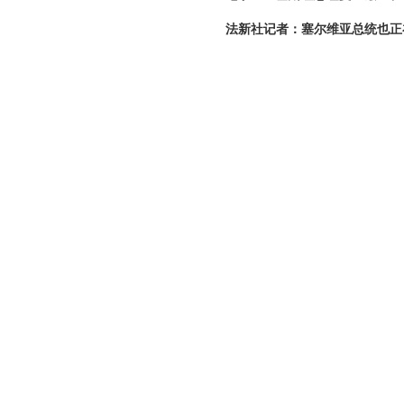
法新社记者：塞尔维亚总统也正
毛宁：中塞两国领导人将就共同
法新社记者：有报道称中国领导
毛宁：中国和朝鲜是社会主义友
问题，我目前没有可以提供的信息。
法新社记者：台湾当局称，中国
宾附近。发言人对此有何回应？
毛宁：“台独”分裂分子的言论
设性力量。