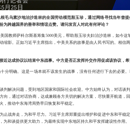
根毛乌素沙地治沙造林的全国劳动模范殷玉珍，通过网络寻找当年曾提
纷纷为跨越国界的善举和情谊点赞。请问发言人对此有何评论？
的美国教师萨科尔斯基筹集5000美元，帮助殷玉珍夫妇治沙造林，如今这
动缩影。正如习近平主席指出，中美关系的故事是由人民书写的。相信
接近达成协议以结束中东战事。中方是否正发挥外交作用促成该协议，希
场十分明确。这是一场本就不该发生的战事，没有任何进行下去的必要。
谈判解决问题，受到地区国家和国际社会欢迎。中方始终认为，对话谈
方向，通过对话协商，达成兼顾各方关切的解决方案，尽快重开航道，
火，推动中东海湾局势早日恢复和平稳定。
为止战奔走，为和平尽力。习近平主席郑重提出维护和促进中东和平稳
，为和谈提供更大助力，为最终实现中东地区持久和平发挥建设性作用。