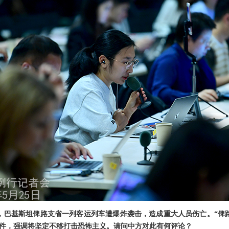
日，巴基斯坦俾路支省一列客运列车遭爆炸袭击，造成重大人员伤亡。“俾
件，强调将坚定不移打击恐怖主义。请问中方对此有何评论？