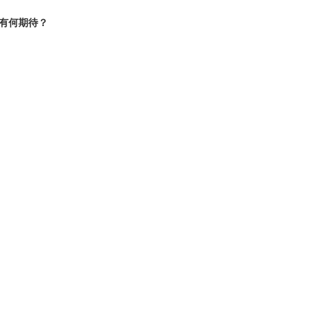
有何期待？
也有利于地区和平稳定。关于你的具体
显示，有些舰艇位于韩国、日本和菲律
例。中国始终是维护地区和平稳定的建