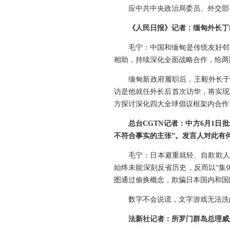
应中共中央政治局委员、外交部
《人民日报》记者：缅甸外长丁
毛宁：中国和缅甸是传统友好邻
相助，持续深化全面战略合作，给两
缅甸新政府履职后，王毅外长于
访是他就任外长后首次访华，将实现
方探讨深化四大全球倡议框架内合作
总台CGTN记者：中方6月1
不符合事实的主张”。发言人对此有
毛宁：日本避重就轻、自欺欺人
始终未能深刻反省历史，反而以“集
图通过偷换概念，欺骗日本国内和国
数字不会说谎，文字游戏无法洗
法新社记者：所罗门群岛总理威