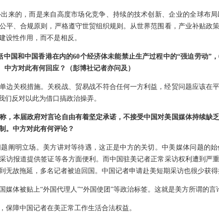
补出来的，而是来自高度市场化竞争、持续的技术创新、企业的全球布局
公平、合规原则，严格遵守世贸组织规则。从世界范围看，产业补贴政
建设性作用，而不是相反。
包括中国和中国香港在内的60个经济体未能禁止生产过程中的“强迫劳动”
关税。中方对此有何回应？（彭博社记者亦问及）
单边关税措施。关税战、贸易战不符合任何一方利益，经贸问题应该在
，我们反对以此为借口搞政治操弄。
称，本届政府对言论自由有着坚定承诺，不接受中国对美国媒体持续缺
制。中方对此有何评论？
问题阐明立场。美方讲对等待遇，这正是中方的关切。中美媒体问题的始
采访报道提供签证等各方面便利。而中国驻美记者正常采访权利遭到严
到无故拖延，多名记者被迫回国。中国记者申请赴美短期采访也很少获得
国媒体被贴上“外国代理人”“外国使团”等政治标签。这就是美方所谓的言
，保障中国记者在美正常工作生活合法权益。