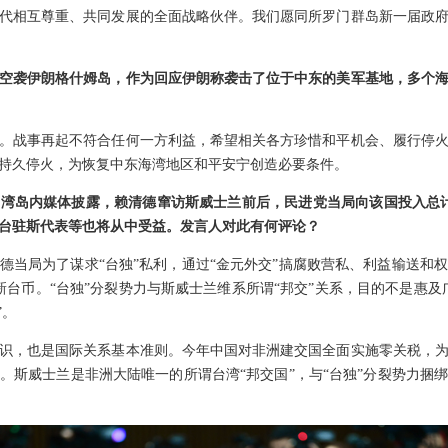
代相互尊重、共同发展的全面战略伙伴。我们愿同所罗门群岛新一届政
空袭伊朗格什姆岛，作为回应伊朗称袭击了位于中东的美军基地，多个
。战事再起不符合任何一方利益，希望相关各方珍惜和平机会、履行停
持久停火，为恢复中东海湾地区和平安宁创造必要条件。
湾岛内媒体披露，赖清德窜访斯威士兰前后，民进党当局向该国投入总计
台驻斯代表等也将从中受益。发言人对此有何评论？
德当局为了谋求“台独”私利，通过“金元外交”搞腐败营私、利益输送和
新台币。“台独”分裂势力与斯威士兰维系所谓“邦交”关系，目的不是惠及
”。
识，也是国际关系基本准则。今年中国对非洲建交国全面实施零关税，
。斯威士兰是非洲大陆唯一的所谓台湾“邦交国”，与“台独”分裂势力捆