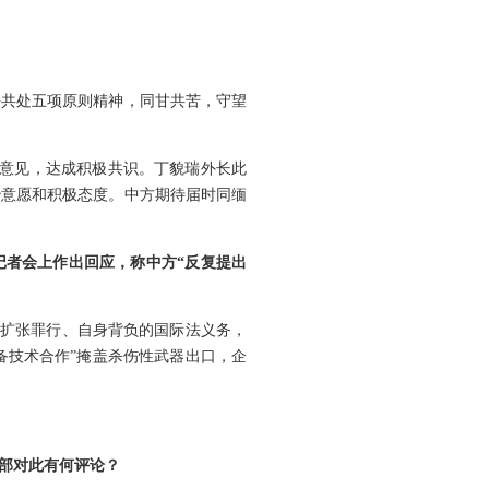
。
平共处五项原则精神，同甘共苦，守望
换意见，达成积极共识。丁貌瑞外长此
治意愿和积极态度。中方期待届时同缅
记者会上作出回应，称中方“反复提出
略扩张罪行、自身背负的国际法义务，
备技术合作”掩盖杀伤性武器出口，企
交部对此有何评论？