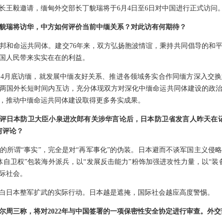
长王毅邀请，缅甸外交部长丁貌瑞将于6月4日至6日对中国进行正式访问
貌瑞将访华，中方如何评价当前中缅关系？对此访有何期待？
邦和命运共同体。建交76年来，双方弘扬胞波情谊，秉持共同倡导的和
国人民带来实实在在的利益。
4月底访缅，就发展中缅友好关系、推进各领域务实合作同缅方深入交
两国外长短时间内互访，充分体现双方对深化中缅命运共同体建设的政
，推动中缅命运共同体建设取得更多务实成果。
日批评日本防卫大臣小泉进次郎有关涉华言论后，日本防卫省发言人昨天在
何评论？
的所谓“事实”，完全是对“再军事化”的伪装。日本避而不谈军国主义侵
体自卫权”包装海外派兵，以“发展反击能力”粉饰加强进攻性力量，以“装
际社会。
白日本整军扩武的实际行动。日本越是遮掩，国际社会越应高度警惕。
尔周三称，将对2022年与中国签署的一项保密性安全协定进行审查。外