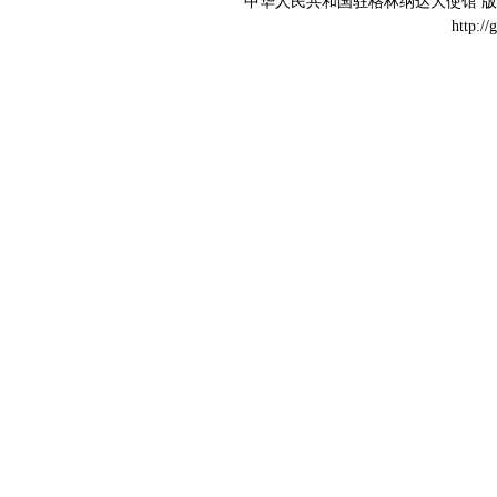
中华人民共和国驻格林纳达大使馆 版权所有 
http://