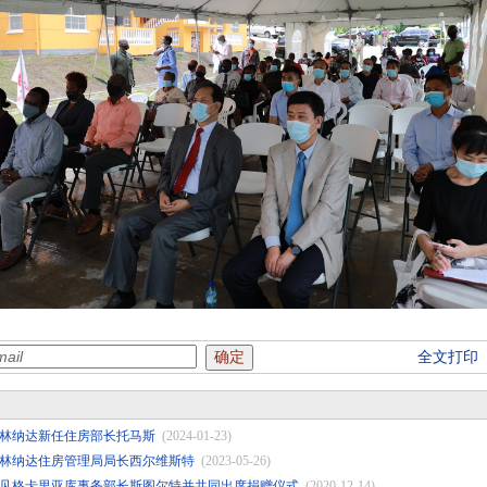
全文打印
林纳达新任住房部长托马斯
(2024-01-23)
林纳达住房管理局局长西尔维斯特
(2023-05-26)
见格卡里亚库事务部长斯图尔特并共同出席捐赠仪式
(2020-12-14)