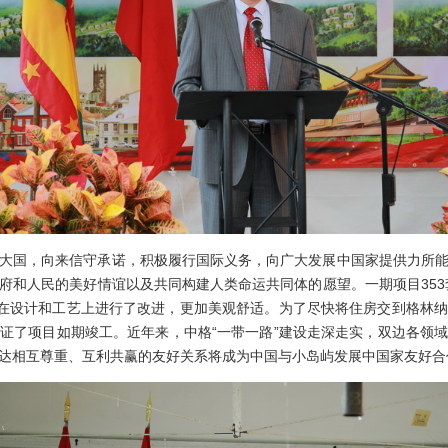
国，向来信守承诺，积极履行国际义务，向广大发展中国家提供力所能
府和人民的美好情谊以及共同构建人类命运共同体的愿望。一期项目353套
目在设计和工艺上进行了改进，更加美观舒适。为了尽快将住房交到格林
证了项目如期竣工。近年来，中格“一带一路”建设走深走实，双边各领
达相互尊重、互利共赢的友好关系将成为中国与小岛屿发展中国家友好合